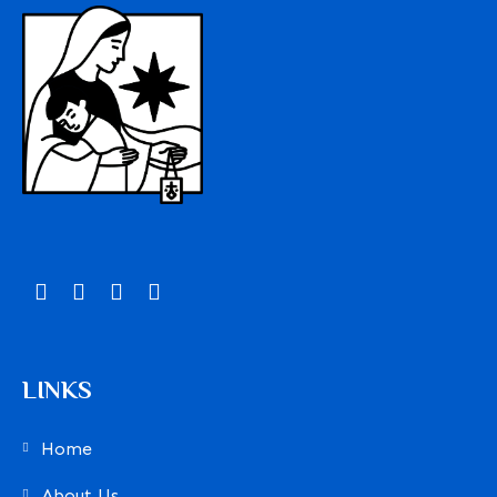
LINKS
Home
About Us