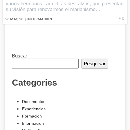
varios hermanos carmelitas descalzos, que presentan
su visión para renovarmos el marianismo…
+
26
MAY, 26
|
INFORMACIÓN
Buscar
Pesquisar
Categories
Documentos
Experiencias
Formación
Información