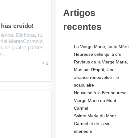
Artigos
recentes
 has creído!
lanco. Dichosa, tú,
orial MonteCarmelo,
La Vierge Marie, toute Mère
s de quatre parties,
nte…
Heureuse celle qui a cru
Revêtus de la Vierge Marie,
+
Mus par l’Esprit, Une
alliance renouvelée : le
scapulaire
Neuvaine à la Bienheurese
Vierge Marie du Mont-
Carmel
Sainte Marie du Mont
Carmel et de la vie
intérieure