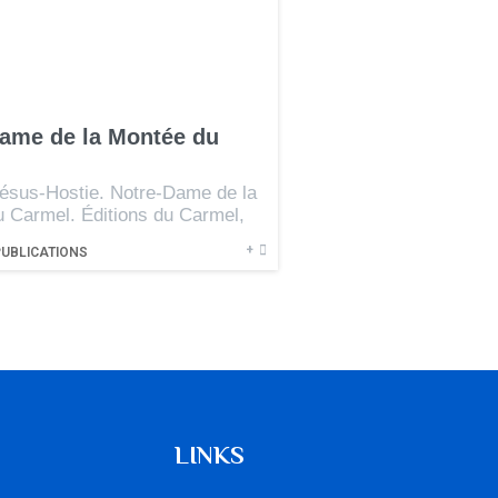
ame de la Montée du
ésus-Hostie. Notre-Dame de la
 Carmel. Éditions du Carmel,
+
PUBLICATIONS
LINKS