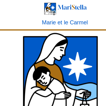
Le marianisme carmélite
Marie et le Carmel