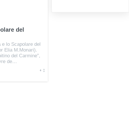
olare del
 e lo Scapolare del
r Elia M.Monari).
itino del Carmine”,
ivre de…
+