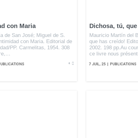
ad con Maria
Dichosa, tú, que
a de San José; Miguel de S.
Mauricio Martín del B
ntimidad con Maria. Editorial de
que has creído! Edit
lidad/PP. Carmelitas, 1954. 308
2002. 198 pp.Au cour
vre,…
ce livre nous prése
+
PUBLICATIONS
7
JUIL, 25
|
PUBLICATIONS