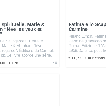
 spirituelle. Marie &
Fatima e lo Scap
 “lève les yeux et
Carmine
”
Kiliano Lynch. Fatima
rie Salingardes. Retraite
Carmine (tradução po
le. Marie & Abraham “lève
Roma: Edizione “L’Ab
t regarde”. Éditions du Carmel,
1958.Dans ce petit l
 pp.Ce livre aborde une série…
7
JUIL, 25
|
PUBLICATIONS
+
PUBLICATIONS