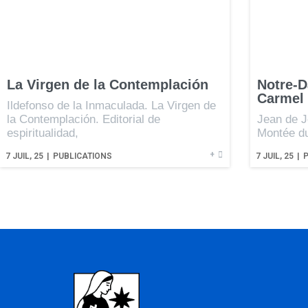
La Virgen de la Contemplación
Notre-D
Carmel
Ildefonso de la Inmaculada. La Virgen de
la Contemplación. Editorial de
Jean de J
espiritualidad,
Montée du
+
7
JUIL, 25
|
PUBLICATIONS
7
JUIL, 25
|